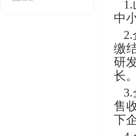
1
中
2
缴
研发
长
3
售收
下