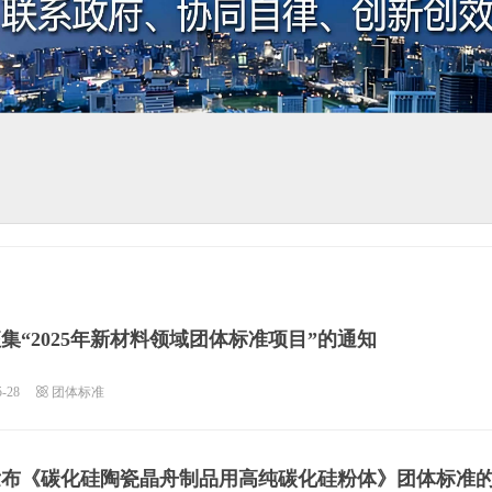
集“2025年新材料领域团体标准项目”的通知
05-28
团体标准
发布《碳化硅陶瓷晶舟制品用高纯碳化硅粉体》团体标准