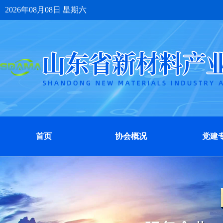
2026年08月08日 星期六
首页
协会概况
党建