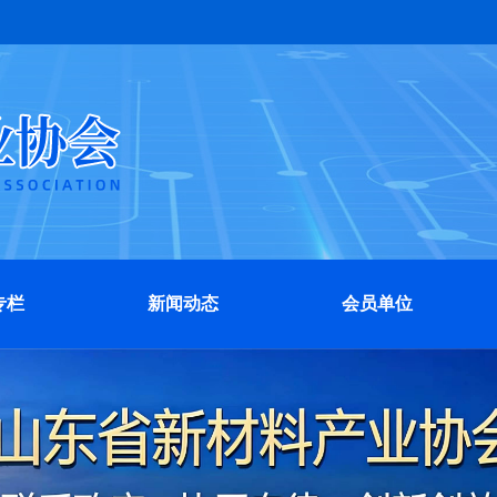
专栏
新闻动态
会员单位