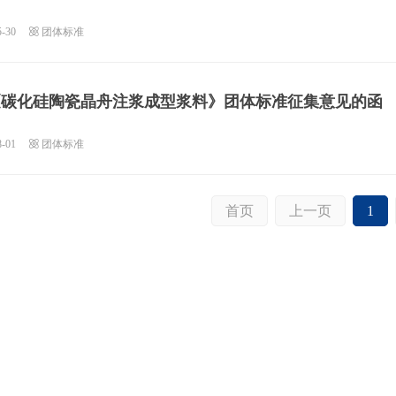
05-30
团体标准
《碳化硅陶瓷晶舟注浆成型浆料》团体标准征集意见的函
08-01
团体标准
首页
上一页
1