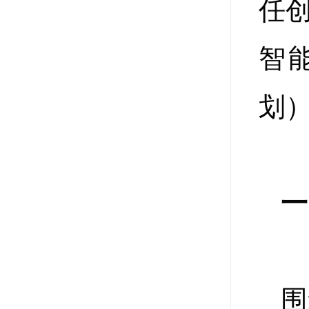
任
智
划
一
围