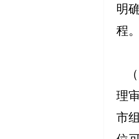
明
程
（
理
市