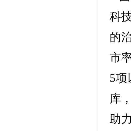
科
的
市
5
库
助