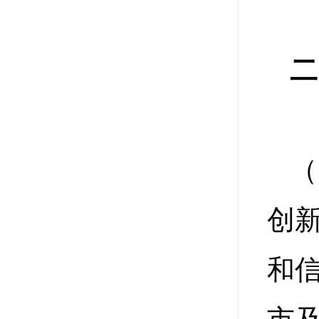
二
（
创
和