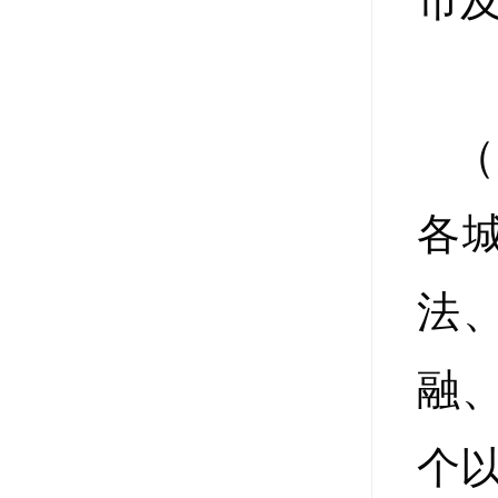
市
（
各
法
融
个