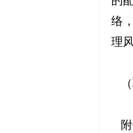
的
络
理
（
附