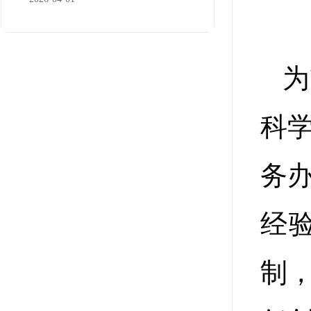
为
科
务
经
制