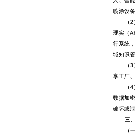
人、智
喷涂设
（2）
现实（
行系统
域知识
（3）
享工厂
（4）
数据加
破坏或
三、
（一）