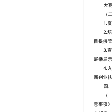
大赛设
（二）
1.资
2.培
目提供
3.宣
展播展
4.入
新创业
四、
（一）
意事项》