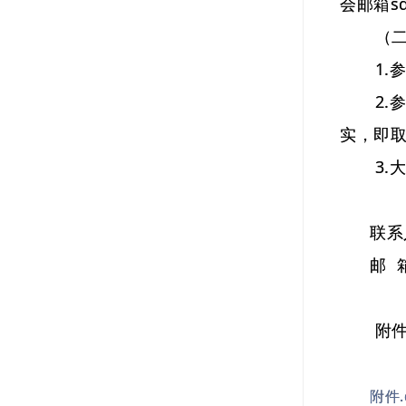
会邮箱sdx
（二）
1.参
2.参
实，即
3.大
联系人：高
邮 箱：s
附件：
2.
附件.